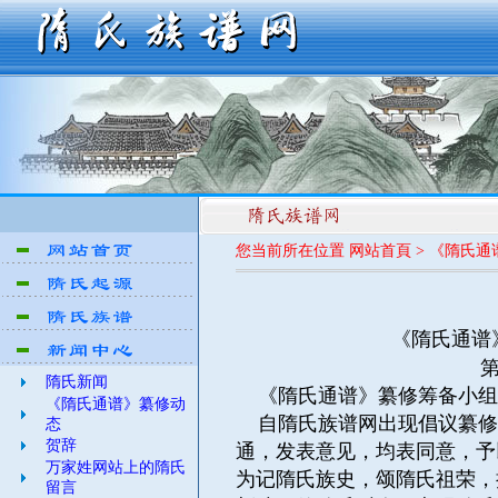
您当前所在位置 网站首頁 > 《隋氏
《隋氏通谱》编
第1
隋氏新闻
《隋氏通谱》纂修筹备小组
《隋氏通谱》纂修动
自隋氏族谱网出现倡议纂修
态
贺辞
通，发表意见，均表同意，予
万家姓网站上的隋氏
为记隋氏族史，颂隋氏祖荣，
留言