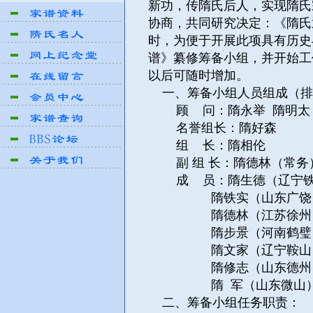
新功，传隋氏后人，实现隋氏
协商，共同研究决定：《隋氏通
时，为便于开展此项具有历史
谱》纂修筹备小组，并开始工
以后可随时增加。
一、筹备小组人员组成（排
顾 问：隋永举 隋明太 
名誉组长：隋好森
组 长：隋相伦
副 组 长：隋德林（常务）
成 员：隋生德（辽宁铁岭
隋铁实（山东广饶） 隋
隋德林（江苏徐州） 隋
隋步景（河南鹤璧） 隋
隋文家（辽宁鞍山） 隋
隋修志（山东德州） 隋
隋 军（山东微山
二、筹备小组任务职责：