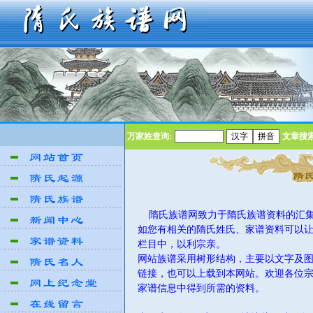
万家姓查询:
文章搜
隋氏族谱网致力于隋氏族谱资料的汇集,
如您有相关的隋氏姓氏、家谱资料可以让
栏目中，以利宗亲。
网站族谱采用树形结构，主要以文字及
链接，也可以上载到本网站。欢迎各位宗
家谱信息中得到所需的资料。