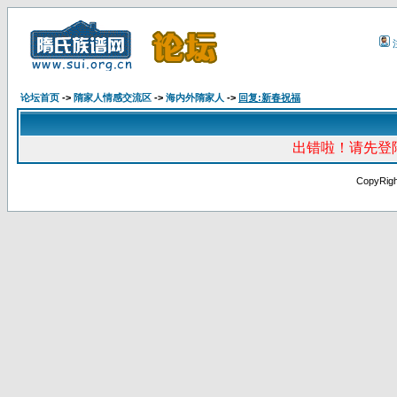
论坛首页
->
隋家人情感交流区
->
海内外隋家人
->
回复:新春祝福
出错啦！请先登
CopyRig